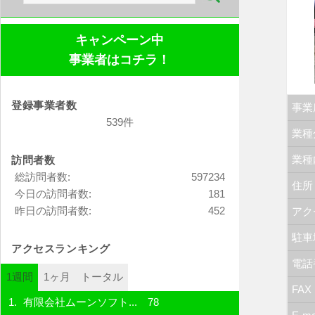
索:
キャンペーン中
事業者はコチラ！
登録事業者数
事業
539件
業種
業種
訪問者数
総訪問者数:
597234
住所
今日の訪問者数:
181
昨日の訪問者数:
452
アク
駐車
アクセスランキング
電話
1週間
1ヶ月
トータル
FAX
有限会社ムーンソフト...
78