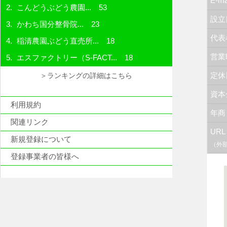
E-ma
こんどうぶどう農園...
53
設立
かわち国分整骨院...
23
代表
稲清農園ぶどう直売所...
18
営業
エスファクトリー（S-FACT...
18
定休
＞ランキングの詳細はこちら
資本
利用規約
年商
関連リンク
URL
新規登録について
（外
登録事業者の皆様へ