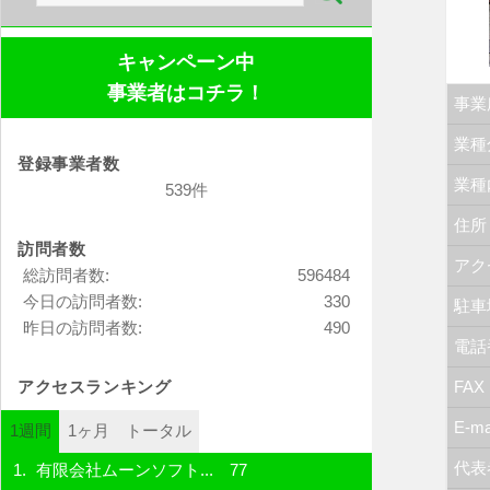
索:
キャンペーン中
事業者はコチラ！
事業
業種
登録事業者数
業種
539件
住所
訪問者数
アク
総訪問者数:
596484
今日の訪問者数:
330
駐車
昨日の訪問者数:
490
電話
アクセスランキング
FAX
E-ma
1週間
1ヶ月
トータル
代表
有限会社ムーンソフト...
77