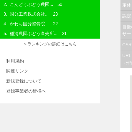
こんどうぶどう農園...
50
定休
国分工業株式会社...
23
認定
かわち国分整骨院...
22
自慢
稲清農園ぶどう直売所...
21
サー
＞ランキングの詳細はこちら
CS
URL
利用規約
（外
関連リンク
新規登録について
登録事業者の皆様へ