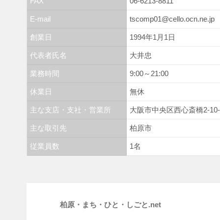
FAX
06-6213-8811
E-mail
tscomp01@cello.ocn.ne.jp
創業日
1994年1月1日
代表者氏名
大井忠
業務時間
9:00～21:00
休業日
無休
主な支店・支社・営業所
大阪市中央区西心斎橋2-10-1
主な取引先
柏原市
従業員数
1名
柏原・まち・ひと・しごと.net