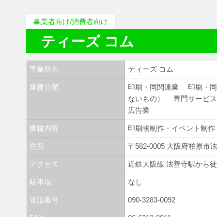
事業者向け/消費者向け
ティーズ コム
事業所名
ティーズ コム
業種分類
印刷・同関連業
印刷・
ないもの）
専門サービ
広告業
業種内容
印刷物制作・イベント制作
住所
〒582-0005 大阪府柏原市
アクセス
近鉄大阪線 法善寺駅から徒
駐車場
なし
電話番号
090-3283-0092