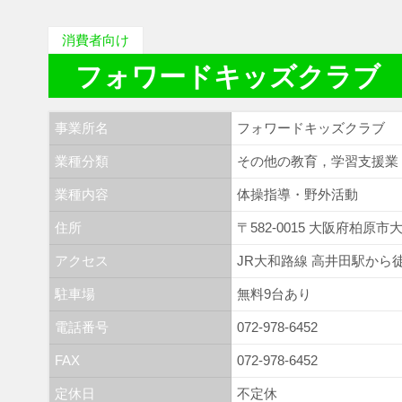
消費者向け
フォワードキッズクラブ
事業所名
フォワードキッズクラブ
業種分類
その他の教育，学習支援
業種内容
体操指導・野外活動
住所
〒582-0015 大阪府柏原市
アクセス
JR大和路線 高井田駅から
駐車場
無料9台あり
電話番号
072-978-6452
FAX
072-978-6452
定休日
不定休