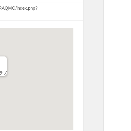
e/RAQMO/index.php?
ラブ