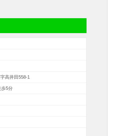
業
大字高井田558-1
徒歩5分