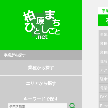
事
事業
業種
業種
事業所を探す
住所
業種から探す
アク
駐車
エリアから探す
電話
FAX
キーワードで探す
検
E-ma