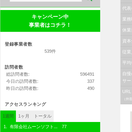
索:
代表
キャンペーン中
業務
事業者はコチラ！
休業
資本
登録事業者数
539件
従業
平均
訪問者数
自慢
総訪問者数:
596491
サー
今日の訪問者数:
337
昨日の訪問者数:
490
URL
（外
アクセスランキング
1週間
1ヶ月
トータル
有限会社ムーンソフト...
77