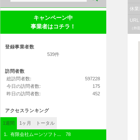
索:
休業
キャンペーン中
URL
事業者はコチラ！
（外
登録事業者数
539件
訪問者数
総訪問者数:
597228
今日の訪問者数:
175
昨日の訪問者数:
452
アクセスランキング
1週間
1ヶ月
トータル
有限会社ムーンソフト...
78