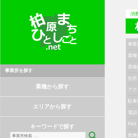
消
事業
業種
業種
事業所を探す
住所
業種から探す
アク
駐車
エリアから探す
電話
FAX
キーワードで探す
検
業務