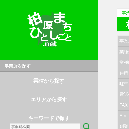
事
事業
業種
業種
事業所を探す
住所
業種から探す
駐車
電話
エリアから探す
FAX
E-ma
キーワードで探す
検
創業