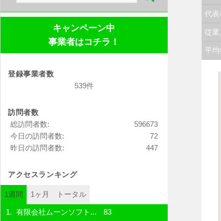
索:
代表
キャンペーン中
従業
事業者はコチラ！
平均
登録事業者数
539件
訪問者数
総訪問者数:
596673
今日の訪問者数:
72
昨日の訪問者数:
447
アクセスランキング
1週間
1ヶ月
トータル
有限会社ムーンソフト...
83