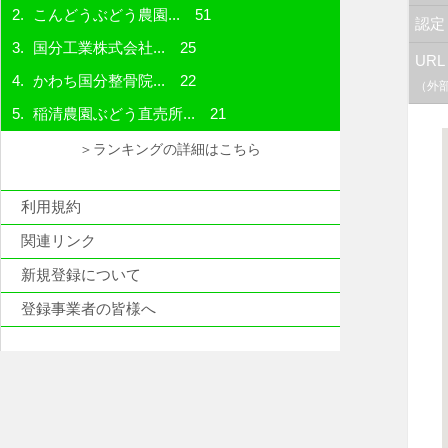
こんどうぶどう農園...
51
認定
国分工業株式会社...
25
URL
かわち国分整骨院...
22
（外
稲清農園ぶどう直売所...
21
＞ランキングの詳細はこちら
利用規約
関連リンク
新規登録について
登録事業者の皆様へ