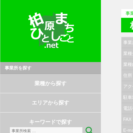
事
事業
業種
業種
事業所を探す
住所
業種から探す
アク
駐車
エリアから探す
電話
FAX
キーワードで探す
検
E-ma