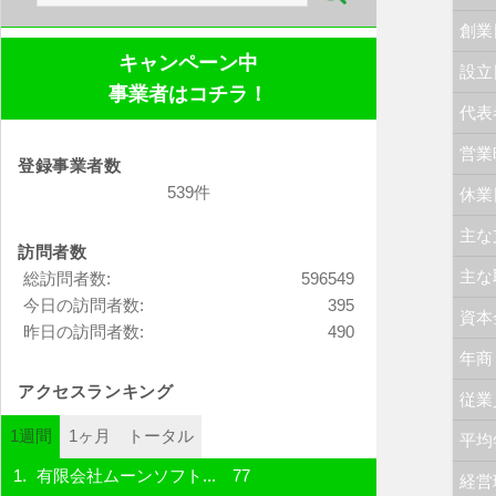
索:
創業
キャンペーン中
設立
事業者はコチラ！
代表
営業
登録事業者数
539件
休業
主な
訪問者数
主な
総訪問者数:
596549
今日の訪問者数:
395
資本
昨日の訪問者数:
490
年商
アクセスランキング
従業
1週間
1ヶ月
トータル
平均
有限会社ムーンソフト...
77
経営