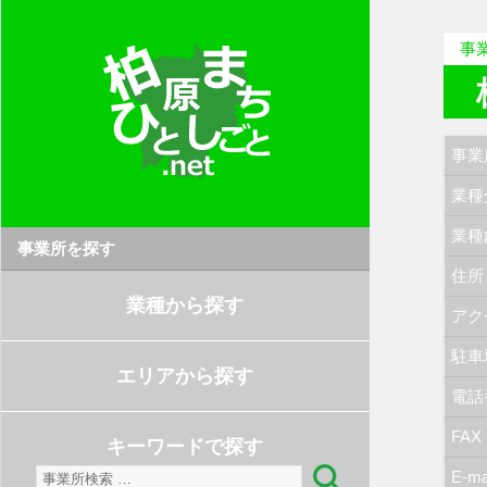
事
事業
業種
業種
事業所を探す
住所
業種から探す
アク
駐車
エリアから探す
電話
FAX
キーワードで探す
検
E-ma