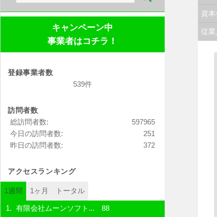
索:
資本
キャンペーン中
従業
事業者はコチラ！
登録事業者数
539件
訪問者数
総訪問者数:
597965
今日の訪問者数:
251
昨日の訪問者数:
372
アクセスランキング
1週間
1ヶ月
トータル
有限会社ムーンソフト...
88