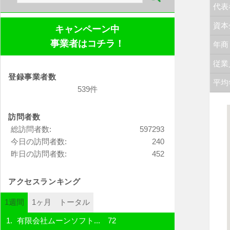
代表
索:
資本
キャンペーン中
事業者はコチラ！
年商
従業
登録事業者数
平均
539件
訪問者数
総訪問者数:
597293
今日の訪問者数:
240
昨日の訪問者数:
452
アクセスランキング
1週間
1ヶ月
トータル
有限会社ムーンソフト...
72