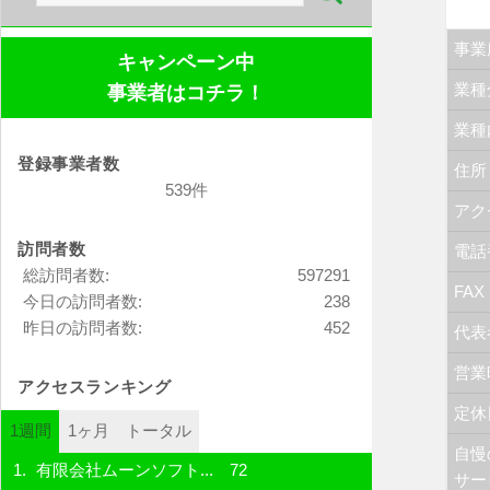
索:
事業
キャンペーン中
業種
事業者はコチラ！
業種
登録事業者数
住所
539件
アク
訪問者数
電話
総訪問者数:
597291
FAX
今日の訪問者数:
238
昨日の訪問者数:
452
代表
営業
アクセスランキング
定休
1週間
1ヶ月
トータル
自慢
有限会社ムーンソフト...
72
サー