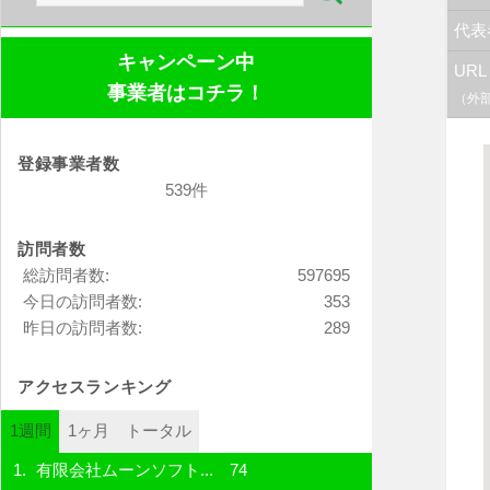
索:
代表
キャンペーン中
URL
事業者はコチラ！
（外
登録事業者数
539件
訪問者数
総訪問者数:
597695
今日の訪問者数:
353
昨日の訪問者数:
289
アクセスランキング
1週間
1ヶ月
トータル
有限会社ムーンソフト...
74