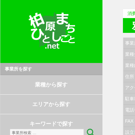
消
事業
業種
業種
事業所を探す
住所
業種から探す
アク
駐車
エリアから探す
電話
FAX
キーワードで探す
検
設立