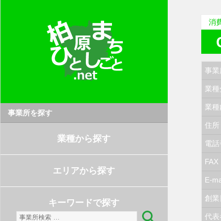
消
事業
業種
業種
事業所を探す
住所
業種から探す
電話
FAX
エリアから探す
E-ma
創業
キーワードで探す
検
代表