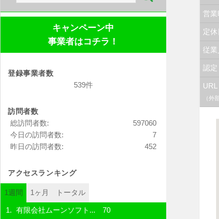
索:
営業
キャンペーン中
定休
事業者はコチラ！
従業
認定
登録事業者数
539件
URL
（外
訪問者数
総訪問者数:
597060
今日の訪問者数:
7
昨日の訪問者数:
452
アクセスランキング
1週間
1ヶ月
トータル
有限会社ムーンソフト...
70