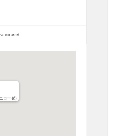
vannirose/
バンニローゼ）