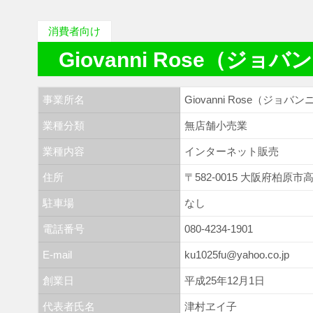
消費者向け
Giovanni Rose（ジョ
事業所名
Giovanni Rose（ジョバ
業種分類
無店舗小売業
業種内容
インターネット販売
住所
〒582-0015 大阪府柏原市高
駐車場
なし
電話番号
080-4234-1901
E-mail
ku1025fu@yahoo.co.jp
創業日
平成25年12月1日
代表者氏名
津村ヱイ子