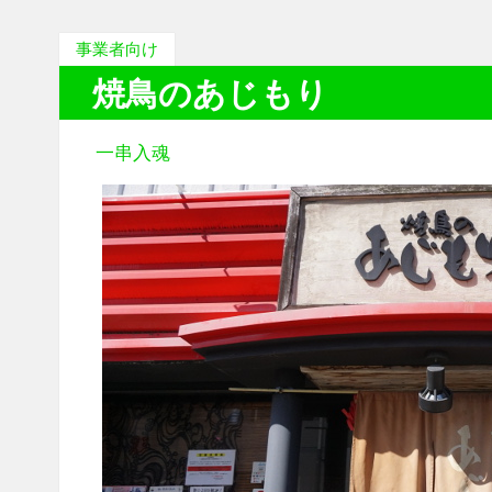
事業者向け
焼鳥のあじもり
一串入魂