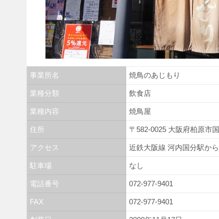
事業所名
焼鳥のあじもり
業種分類
飲食店
業種内容
焼鳥屋
住所
〒582-0025 大阪府柏原市国
アクセス
近鉄大阪線 河内国分駅から
駐車場
なし
電話番号
072-977-9401
FAX
072-977-9401