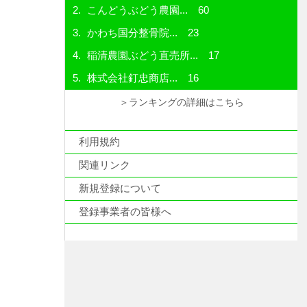
こんどうぶどう農園...
60
かわち国分整骨院...
23
稲清農園ぶどう直売所...
17
株式会社釘忠商店...
16
＞ランキングの詳細はこちら
利用規約
関連リンク
新規登録について
登録事業者の皆様へ