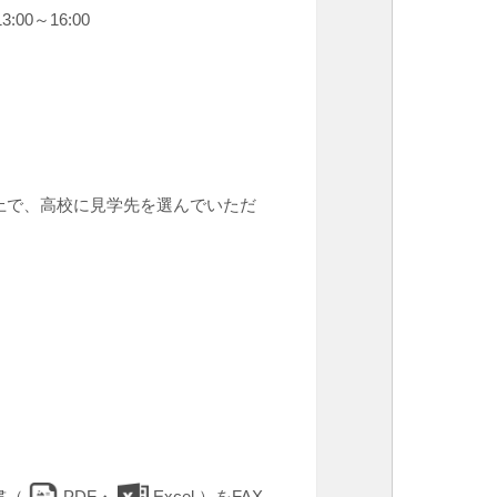
0～16:00
上で、高校に見学先を選んでいただ
書（
PDF
・
Excel
）をFAX