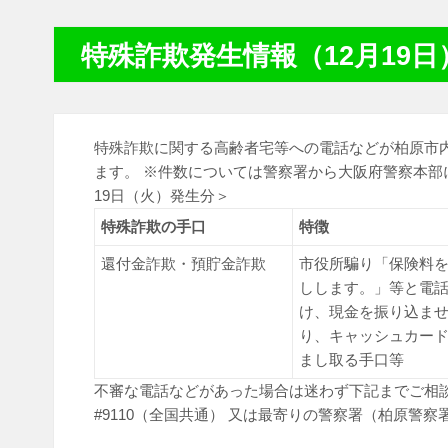
特殊詐欺発生情報（12月19日
特殊詐欺に関する高齢者宅等への電話などが柏原市
ます。 ※件数については警察署から大阪府警察本部に
19日（火）発生分＞
特殊詐欺の手口
特徴
還付金詐欺・預貯金詐欺
市役所騙り「保険料
しします。」等と電
け、現金を振り込ま
り、キャッシュカー
まし取る手口等
不審な電話などがあった場合は迷わず下記までご相談
#9110（全国共通） 又は最寄りの警察署（柏原警察署 07