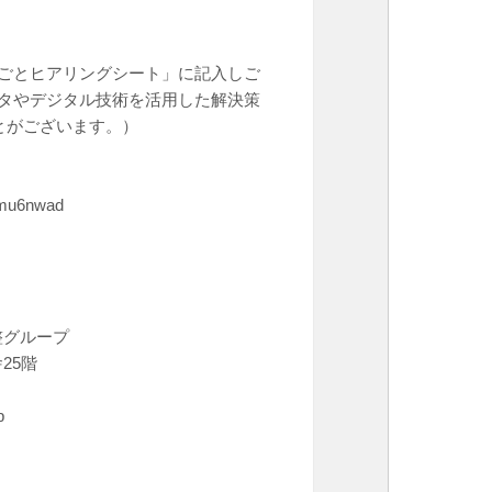
りごとヒアリングシート」に記入しご
ータやデジタル技術を活用した解決策
とがございます。）
5umu6nwad
整グループ
25階
p