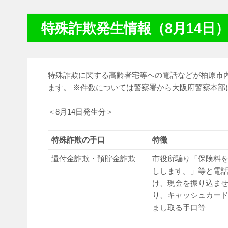
特殊詐欺発生情報（8月14日
特殊詐欺に関する高齢者宅等への電話などが柏原市
ます。 ※件数については警察署から大阪府警察本部
＜8月14日発生分＞
特殊詐欺の手口
特徴
還付金詐欺・預貯金詐欺
市役所騙り「保険料
しします。」等と電
け、現金を振り込ま
り、キャッシュカー
まし取る手口等