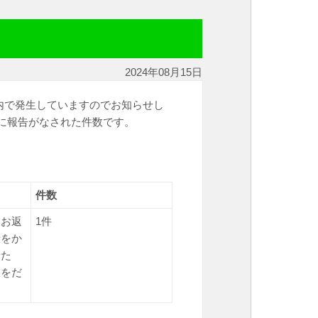
）
2024年08月15日
内で発生していますのでお知らせし
に報告がなされた件数です。
件数
をお返
1件
話をか
せた
ドをだ