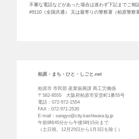
不審な電話などがあった場合は迷わず下記までご相談
#9110（全国共通） 又は最寄りの警察署（柏原警察署 07
柏原・まち・ひと・しごと.net
柏原市 市民部 産業振興課 商工労働係
〒582-8555 大阪府柏原市安堂町1番55号
電話：072-972-1554
FAX：072-971-2530
E-mail：sangyo@city.kashiwara.lg.jp
午前8時45分から午後5時15分まで
（土日祝、12月29日から1月3日を除く）