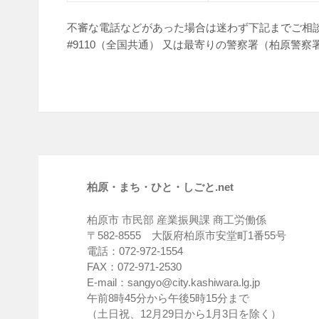
不審な電話などがあった場合は迷わず下記までご相談
#9110（全国共通） 又は最寄りの警察署（柏原警察署 07
柏原・まち・ひと・しごと.net
柏原市 市民部 産業振興課 商工労働係
〒582-8555 大阪府柏原市安堂町1番55号
電話：072-972-1554
FAX：072-971-2530
E-mail：sangyo@city.kashiwara.lg.jp
午前8時45分から午後5時15分まで
（土日祝、12月29日から1月3日を除く）