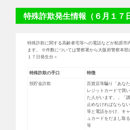
特殊詐欺発生情報（６月１７
特殊詐欺に関する高齢者宅等への電話などが柏原市
ます。 ※件数については警察署から大阪府警察本部
１７日発生分＞
特殊詐欺の手口
特徴
預貯金詐欺
百貨店等騙り「あな
レジットカードで買
た人がいます。」「
止めなければならな
等と電話をかけ、キ
ュカードをだまし取
等