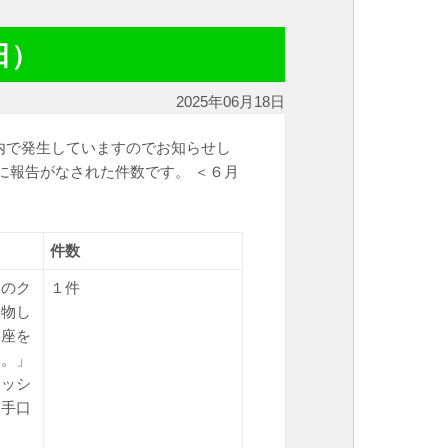
日）
2025年06月18日
内で発生していますのでお知らせし
に報告がなされた件数です。 ＜６月
件数
たのク
１件
い物し
講座を
い。」
ャッシ
る手口