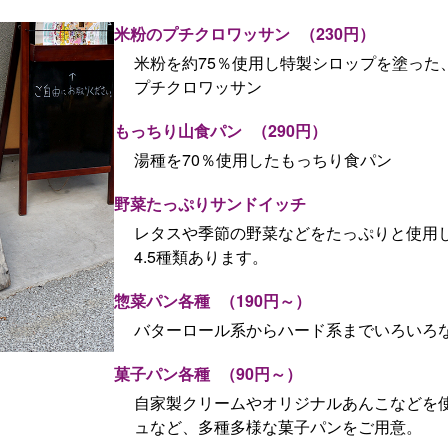
米粉のプチクロワッサン
（230円）
米粉を約75％使用し特製シロップを塗った
プチクロワッサン
もっちり山食パン
（290円）
湯種を70％使用したもっちり食パン
野菜たっぷりサンドイッチ
レタスや季節の野菜などをたっぷりと使用
4.5種類あります。
惣菜パン各種
（190円～）
バターロール系からハード系までいろいろ
菓子パン各種
（90円～）
自家製クリームやオリジナルあんこなどを
ュなど、多種多様な菓子パンをご用意。